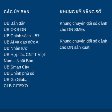
CÁC ỦY BAN
KHUNG KỸ NĂNG SỐ
UB Bán dẫn
Khung chuyển đổi số dành
UB CĐS DN
cho DN SMEs
UB Chính sách – 57
Khung chuyển đổi số dành
UB AI và đạo đức AI
cho DN sản xuất
UB Nhân lực
UB Hợp tác CNTT Việt
Nam – Nhật Bản
UB Smart City
UB Chính phủ số
UB Go Global
CLB CITEXO