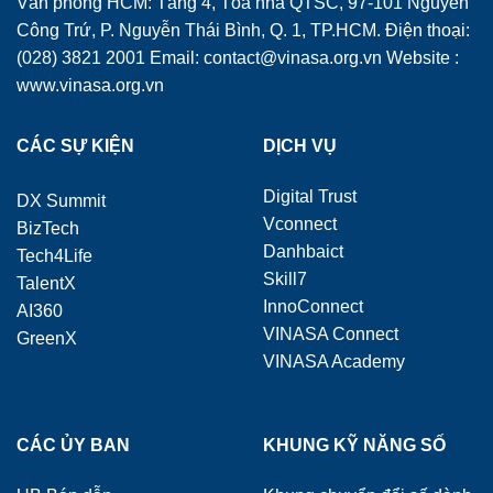
Văn phòng HCM: Tầng 4, Tòa nhà QTSC, 97-101 Nguyễn
Công Trứ, P. Nguyễn Thái Bình, Q. 1, TP.HCM. Điện thoại:
(028) 3821 2001 Email: contact@vinasa.org.vn Website :
www.vinasa.org.vn
CÁC SỰ KIỆN
DỊCH VỤ
Digital Trust
DX Summit
Vconnect
BizTech
Danhbaict
Tech4Life
Skill7
TalentX
InnoConnect
AI360
VINASA Connect
GreenX
VINASA Academy
CÁC ỦY BAN
KHUNG KỸ NĂNG SỐ