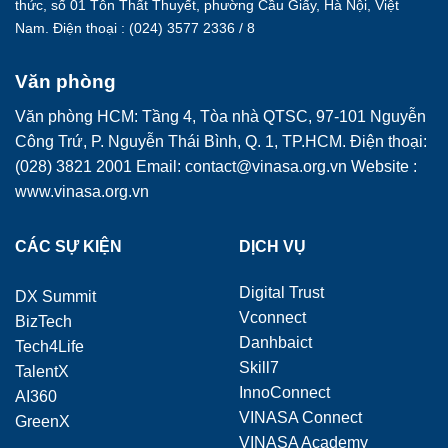
thức, số 01 Tôn Thất Thuyết, phường Cầu Giấy, Hà Nội, Việt
Nam. Điện thoại : (024) 3577 2336 / 8
Văn phòng
Văn phòng HCM: Tầng 4, Tòa nhà QTSC, 97-101 Nguyễn
Công Trứ, P. Nguyễn Thái Bình, Q. 1, TP.HCM. Điện thoại:
(028) 3821 2001 Email: contact@vinasa.org.vn Website :
www.vinasa.org.vn
CÁC SỰ KIỆN
DỊCH VỤ
Digital Trust
DX Summit
Vconnect
BizTech
Danhbaict
Tech4Life
Skill7
TalentX
InnoConnect
AI360
VINASA Connect
GreenX
VINASA Academy