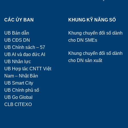
CÁC ỦY BAN
KHUNG KỸ NĂNG SỐ
UB Bán dẫn
Khung chuyển đổi số dành
UB CĐS DN
cho DN SMEs
UB Chính sách – 57
Khung chuyển đổi số dành
UB AI và đạo đức AI
cho DN sản xuất
UB Nhân lực
UB Hợp tác CNTT Việt
Nam – Nhật Bản
UB Smart City
UB Chính phủ số
UB Go Global
CLB CITEXO