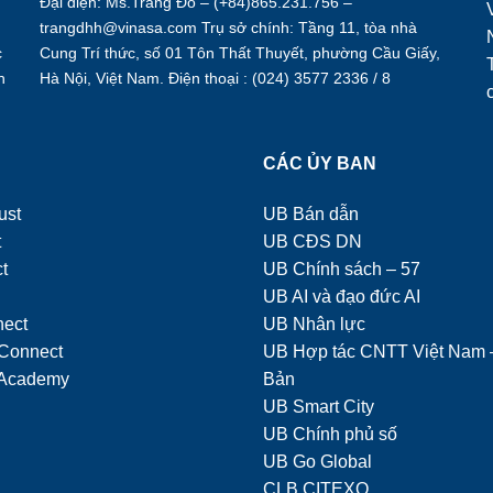
Đại diện: Ms.Trang Đỗ – (+84)865.231.756 –
trangdhh@vinasa.com Trụ sở chính: Tầng 11, tòa nhà
c
Cung Trí thức, số 01 Tôn Thất Thuyết, phường Cầu Giấy,
h
Hà Nội, Việt Nam. Điện thoại : (024) 3577 2336 / 8
.
Ụ
CÁC ỦY BAN
ust
UB Bán dẫn
t
UB CĐS DN
t
UB Chính sách – 57
UB AI và đạo đức AI
nect
UB Nhân lực
Connect
UB Hợp tác CNTT Việt Nam 
Academy
Bản
UB Smart City
UB Chính phủ số
UB Go Global
CLB CITEXO