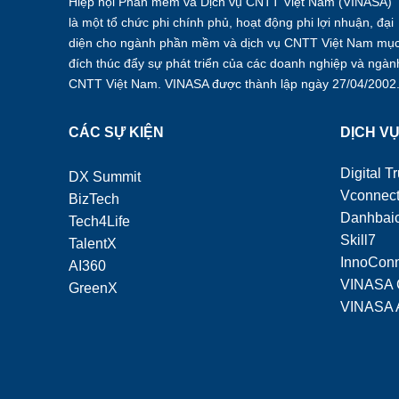
Hiệp hội Phần mềm và Dịch vụ CNTT Việt Nam (VINASA)
là một tổ chức phi chính phủ, hoạt động phi lợi nhuận, đại
diện cho ngành phần mềm và dịch vụ CNTT Việt Nam mụ
đích thúc đẩy sự phát triển của các doanh nghiệp và ngàn
CNTT Việt Nam. VINASA được thành lập ngày 27/04/2002
CÁC SỰ KIỆN
DỊCH V
Digital Tr
DX Summit
Vconnec
BizTech
Danhbaic
Tech4Life
Skill7
TalentX
InnoCon
AI360
VINASA 
GreenX
VINASA 