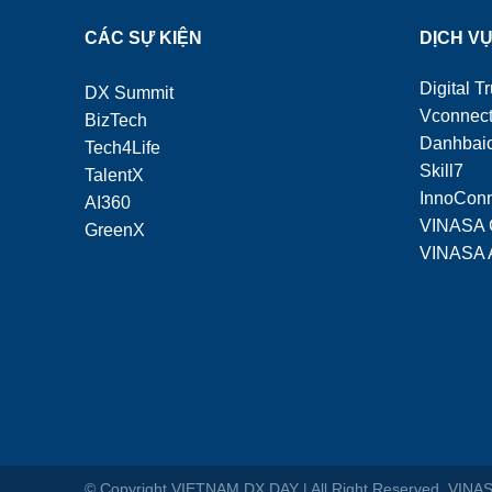
CÁC SỰ KIỆN
DỊCH V
Digital Tr
DX Summit
Vconnec
BizTech
Danhbaic
Tech4Life
Skill7
TalentX
InnoCon
AI360
VINASA 
GreenX
VINASA 
© Copyright VIETNAM DX DAY | All Right Reserved. VINA