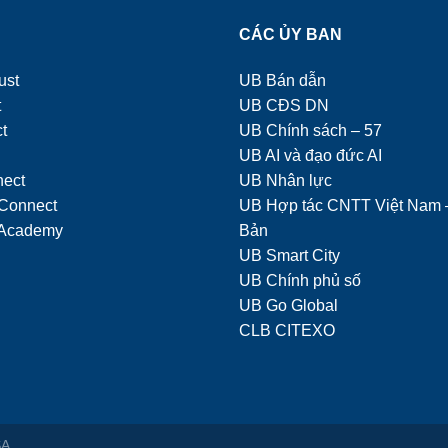
Ụ
CÁC ỦY BAN
ust
UB Bán dẫn
t
UB CĐS DN
t
UB Chính sách – 57
UB AI và đạo đức AI
nect
UB Nhân lực
Connect
UB Hợp tác CNTT Việt Nam 
Academy
Bản
UB Smart City
UB Chính phủ số
UB Go Global
CLB CITEXO
SA