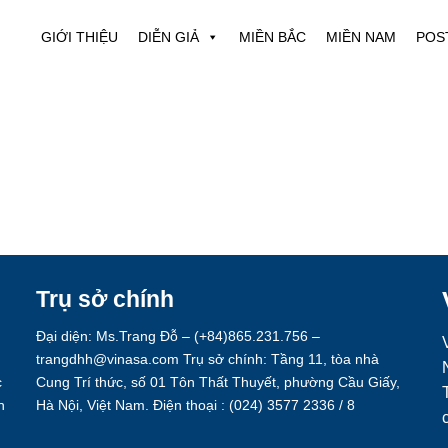
GIỚI THIỆU
DIỄN GIẢ
MIỀN BẮC
MIỀN NAM
POS
Trụ sở chính
Đại diện: Ms.Trang Đỗ – (+84)865.231.756 –
trangdhh@vinasa.com Trụ sở chính: Tầng 11, tòa nhà
c
Cung Trí thức, số 01 Tôn Thất Thuyết, phường Cầu Giấy,
h
Hà Nội, Việt Nam. Điện thoại : (024) 3577 2336 / 8
.