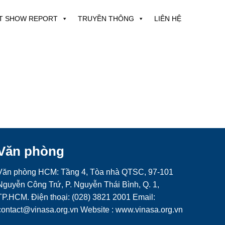
T SHOW REPORT
TRUYỀN THÔNG
LIÊN HỆ
Văn phòng
Văn phòng HCM: Tầng 4, Tòa nhà QTSC, 97-101
Nguyễn Công Trứ, P. Nguyễn Thái Bình, Q. 1,
TP.HCM. Điện thoại: (028) 3821 2001 Email:
contact@vinasa.org.vn Website : www.vinasa.org.vn