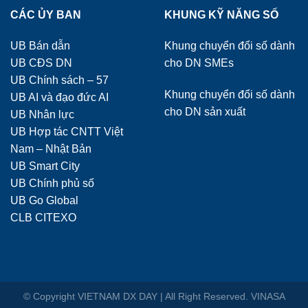
CÁC ỦY BAN
KHUNG KỸ NĂNG SỐ
UB Bán dẫn
Khung chuyển đổi số dành
UB CĐS DN
cho DN SMEs
UB Chính sách – 57
Khung chuyển đổi số dành
UB AI và đạo đức AI
cho DN sản xuất
UB Nhân lực
UB Hợp tác CNTT Việt
Nam – Nhật Bản
UB Smart City
UB Chính phủ số
UB Go Global
CLB CITEXO
© Copyright VIETNAM DX DAY | All Right Reserved. VINASA