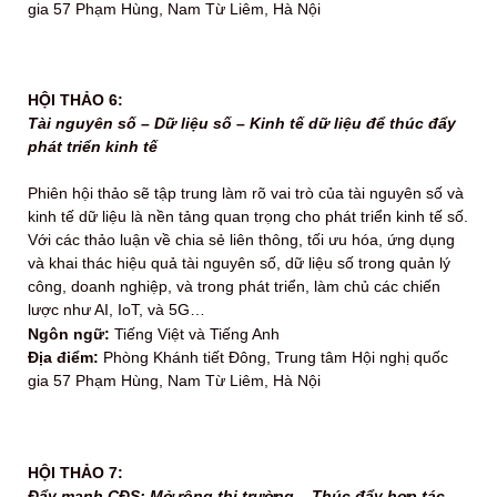
gia 57 Phạm Hùng, Nam Từ Liêm, Hà Nội
HỘI THẢO 6:
Tài nguyên số – Dữ liệu số – Kinh tế dữ liệu để thúc đẩy
phát triển kinh tế
Phiên hội thảo sẽ tập trung làm rõ vai trò của tài nguyên số và
kinh tế dữ liệu là nền tảng quan trọng cho phát triển kinh tế số.
Với các thảo luận về chia sẻ liên thông, tối ưu hóa, ứng dụng
và khai thác hiệu quả tài nguyên số, dữ liệu số trong quản lý
công, doanh nghiệp, và trong phát triển, làm chủ các chiến
lược như AI, IoT, và 5G…
Ngôn ngữ:
Tiếng Việt và Tiếng Anh
Địa điểm:
Phòng Khánh tiết Đông, Trung tâm Hội nghị quốc
gia 57 Phạm Hùng, Nam Từ Liêm, Hà Nội
HỘI THẢO 7:
Đẩy mạnh CĐS: Mở rộng thị trường – Thúc đẩy hợp tác