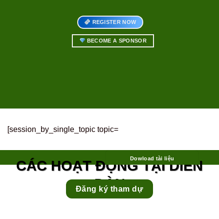
REGISTER NOW
BECOME A SPONSOR
[session_by_single_topic topic=
Dowload tài liệu
CÁC HOẠT ĐỘNG TẠI DIỄN
ĐÀN
Đăng ký tham dự