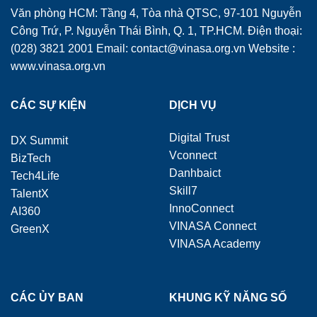
Văn phòng HCM: Tầng 4, Tòa nhà QTSC, 97-101 Nguyễn
Công Trứ, P. Nguyễn Thái Bình, Q. 1, TP.HCM. Điện thoại:
(028) 3821 2001 Email: contact@vinasa.org.vn Website :
www.vinasa.org.vn
CÁC SỰ KIỆN
DỊCH VỤ
Digital Trust
DX Summit
Vconnect
BizTech
Danhbaict
Tech4Life
Skill7
TalentX
InnoConnect
AI360
VINASA Connect
GreenX
VINASA Academy
CÁC ỦY BAN
KHUNG KỸ NĂNG SỐ