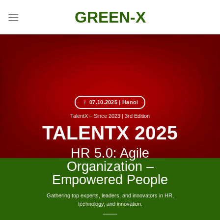
Skip
GREEN-X
to
content
07.10.2025 | Hanoi
TalentX – Since 2023 | 3rd Edition
TALENTX 2025
HR 5.0: Agile
Organization –
Empowered People
Gathering top experts, leaders, and innovators in HR,
technology, and innovation.