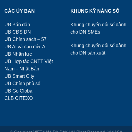
CÁC ỦY BAN
KHUNG KỸ NĂNG SỐ
UB Bán dẫn
Khung chuyển đổi số dành
UB CĐS DN
cho DN SMEs
UB Chính sách – 57
Khung chuyển đổi số dành
UB AI và đạo đức AI
cho DN sản xuất
UB Nhân lực
UB Hợp tác CNTT Việt
Nam – Nhật Bản
UB Smart City
UB Chính phủ số
UB Go Global
CLB CITEXO
© Copyright VIETNAM DX DAY | All Right Reserved. VINASA