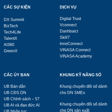
CÁC SỰ KIỆN
DỊCH VỤ
Digital Trust
DX Summit
Vconnect
BizTech
Danhbaict
Tech4Life
Skill7
TalentX
InnoConnect
AI360
VINASA Connect
GreenX
VINASA Academy
CÁC ỦY BAN
KHUNG KỸ NĂNG SỐ
UB Bán dẫn
Khung chuyển đổi số dành
UB CĐS DN
cho DN SMEs
UB Chính sách – 57
Khung chuyển đổi số dành
UB AI và đạo đức AI
cho DN sản xuất
UB Nhân lực