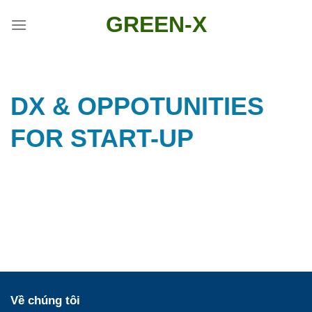
Skip
GREEN-X
to
content
DX & OPPOTUNITIES
FOR START-UP
Về chúng tôi