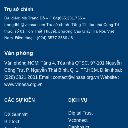
Trụ sở chính
Đại diện: Ms.Trang Đỗ – (+84)865.231.756 –
trangdhh@vinasa.com Trụ sở chính: Tầng 11, tòa nhà Cung Trí
thức, số 01 Tôn Thất Thuyết, phường Cầu Giấy, Hà Nội, Việt
Nam. Điện thoại : (024) 3577 2336 / 8
Văn phòng
Văn phòng HCM: Tầng 4, Tòa nhà QTSC, 97-101 Nguyễn
Công Trứ, P. Nguyễn Thái Bình, Q. 1, TP.HCM. Điện thoại:
(028) 3821 2001 Email: contact@vinasa.org.vn Website :
www.vinasa.org.vn
CÁC SỰ KIỆN
DỊCH VỤ
Digital Trust
DX Summit
Vconnect
BizTech
Danhbaict