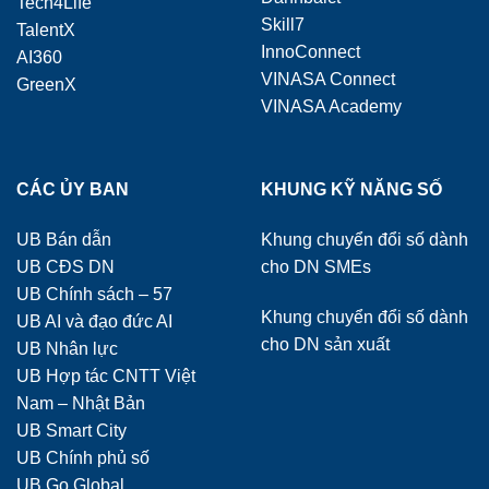
Tech4Life
Skill7
TalentX
InnoConnect
AI360
VINASA Connect
GreenX
VINASA Academy
CÁC ỦY BAN
KHUNG KỸ NĂNG SỐ
UB Bán dẫn
Khung chuyển đổi số dành
UB CĐS DN
cho DN SMEs
UB Chính sách – 57
Khung chuyển đổi số dành
UB AI và đạo đức AI
cho DN sản xuất
UB Nhân lực
UB Hợp tác CNTT Việt
Nam – Nhật Bản
UB Smart City
UB Chính phủ số
UB Go Global