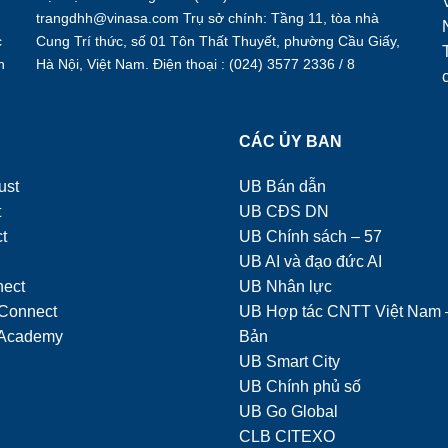
trangdhh@vinasa.com Trụ sở chính: Tầng 11, tòa nhà
c
Cung Trí thức, số 01 Tôn Thất Thuyết, phường Cầu Giấy,
h
Hà Nội, Việt Nam. Điện thoại : (024) 3577 2336 / 8
.
Ụ
CÁC ỦY BAN
ust
UB Bán dẫn
t
UB CĐS DN
t
UB Chính sách – 57
UB AI và đạo đức AI
nect
UB Nhân lực
Connect
UB Hợp tác CNTT Việt Nam 
Academy
Bản
UB Smart City
UB Chính phủ số
UB Go Global
CLB CITEXO