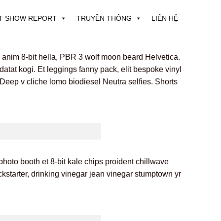
T SHOW REPORT
TRUYỀN THÔNG
LIÊN HỆ
h anim 8-bit hella, PBR 3 wolf moon beard Helvetica.
idatat kogi. Et leggings fanny pack, elit bespoke vinyl
. Deep v cliche lomo biodiesel Neutra selfies. Shorts
photo booth et 8-bit kale chips proident chillwave
starter, drinking vinegar jean vinegar stumptown yr