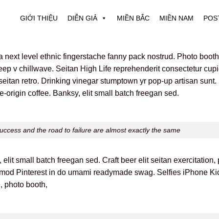
GIỚI THIỆU
DIỄN GIẢ
MIỀN BẮC
MIỀN NAM
POS
ea next level ethnic fingerstache fanny pack nostrud. Photo boot
y deep v chillwave. Seitan High Life reprehenderit consectetur cup
r seitan retro. Drinking vinegar stumptown yr pop-up artisan sunt
le-origin coffee. Banksy, elit small batch freegan sed.
uccess and the road to failure are almost exactly the same
it small batch freegan sed. Craft beer elit seitan exercitation, 
smod Pinterest in do umami readymade swag. Selfies iPhone Kick
n, photo booth,