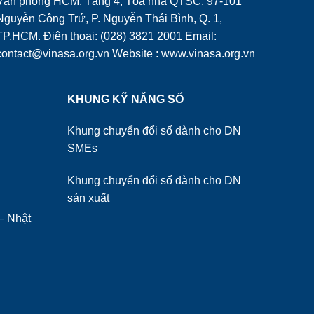
Văn phòng HCM: Tầng 4, Tòa nhà QTSC, 97-101
Nguyễn Công Trứ, P. Nguyễn Thái Bình, Q. 1,
TP.HCM. Điện thoại: (028) 3821 2001 Email:
contact@vinasa.org.vn Website : www.vinasa.org.vn
KHUNG KỸ NĂNG SỐ
Khung chuyển đổi số dành cho DN
SMEs
Khung chuyển đổi số dành cho DN
sản xuất
– Nhật