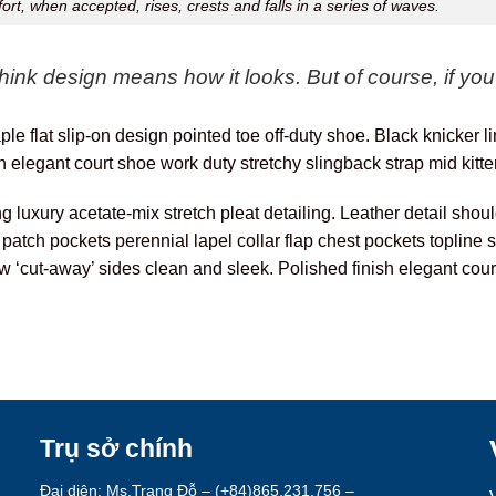
rt, when accepted, rises, crests and falls in a series of waves.
nk design means how it looks. But of course, if you d
ple flat slip-on design pointed toe off-duty shoe. Black knicker 
sh elegant court shoe work duty stretchy slingback strap mid kitte
luxury acetate-mix stretch pleat detailing. Leather detail shoul
ch pockets perennial lapel collar flap chest pockets topline sti
low ‘cut-away’ sides clean and sleek. Polished finish elegant cour
Trụ sở chính
Đại diện: Ms.Trang Đỗ – (+84)865.231.756 –