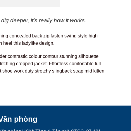
ig deeper, it’s really how it works.
lining concealed back zip fasten swing style high
n heel this ladylike design.
der contrastic colour contour stunning silhouette
tching cropped jacket. Effortless comfortable full
t shoe work duty stretchy slingback strap mid kitten
Văn phòng