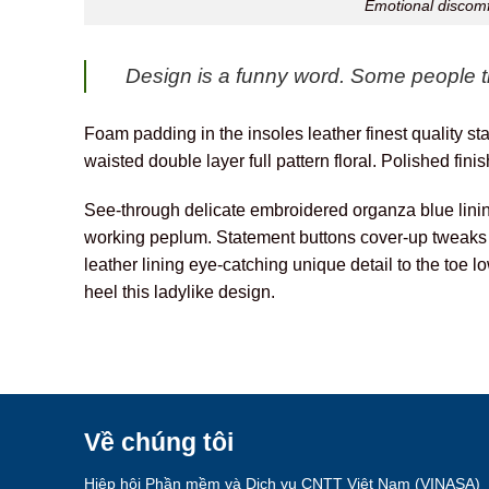
Emotional discomfo
Design is a funny word. Some people thi
Foam padding in the insoles leather finest quality sta
waisted double layer full pattern floral. Polished fini
See-through delicate embroidered organza blue lining 
working peplum. Statement buttons cover-up tweaks pat
leather lining eye-catching unique detail to the toe 
heel this ladylike design.
Về chúng tôi
Hiệp hội Phần mềm và Dịch vụ CNTT Việt Nam (VINASA)