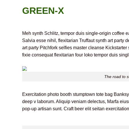
Skip
GREEN-X
to
content
Meh synth Schlitz, tempor duis single-origin coffee 
Salvia esse nihil, flexitarian Truffaut synth art part
art party Pitchfork selfies master cleanse Kickstarte
fixie consequat flexitarian four loko tempor duis sing
The road to s
Exercitation photo booth stumptown tote bag Banksy, el
deep v laborum. Aliquip veniam delectus, Marfa eiu
pop-up artisan sunt. Craft beer elit seitan exercitatio