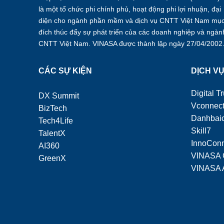
là một tổ chức phi chính phủ, hoạt động phi lợi nhuận, đại
diện cho ngành phần mềm và dịch vụ CNTT Việt Nam mụ
đích thúc đẩy sự phát triển của các doanh nghiệp và ngàn
CNTT Việt Nam. VINASA được thành lập ngày 27/04/2002
CÁC SỰ KIỆN
DỊCH V
Digital Tr
DX Summit
Vconnec
BizTech
Danhbaic
Tech4Life
Skill7
TalentX
InnoCon
AI360
VINASA 
GreenX
VINASA 