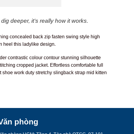
ig deeper, it’s really how it works.
lining concealed back zip fasten swing style high
n heel this ladylike design.
der contrastic colour contour stunning silhouette
tching cropped jacket. Effortless comfortable full
t shoe work duty stretchy slingback strap mid kitten
Văn phòng