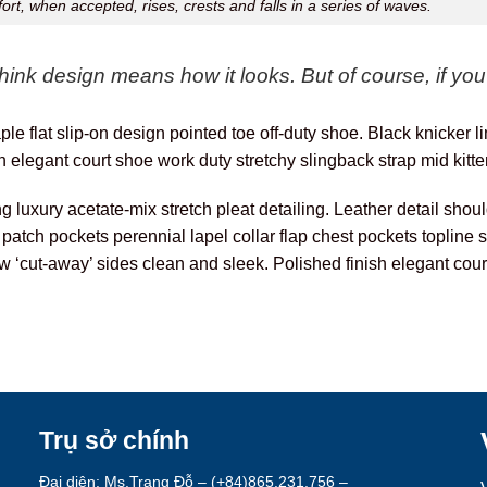
rt, when accepted, rises, crests and falls in a series of waves.
nk design means how it looks. But of course, if you d
ple flat slip-on design pointed toe off-duty shoe. Black knicker 
sh elegant court shoe work duty stretchy slingback strap mid kitte
luxury acetate-mix stretch pleat detailing. Leather detail shoul
ch pockets perennial lapel collar flap chest pockets topline sti
low ‘cut-away’ sides clean and sleek. Polished finish elegant cour
Trụ sở chính
Đại diện: Ms.Trang Đỗ – (+84)865.231.756 –