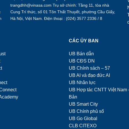
trangdhh@vinasa.com Trụ sở chính: Tầng 11, tòa nhà
c
Cung Trí thức, số 01 Tôn Thất Thuyết, phường Cầu Giấy,
h
Hà Nội, Việt Nam. Điện thoại : (024) 3577 2336 / 8
.
Ụ
CÁC ỦY BAN
ust
UB Bán dẫn
t
UB CĐS DN
t
UB Chính sách – 57
UB AI và đạo đức AI
nect
UB Nhân lực
Connect
UB Hợp tác CNTT Việt Nam 
Academy
Bản
UB Smart City
UB Chính phủ số
UB Go Global
CLB CITEXO