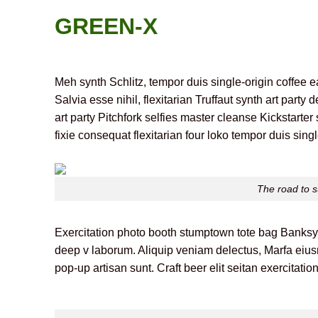
Skip
GREEN-X
to
content
Meh synth Schlitz, tempor duis single-origin coffee 
Salvia esse nihil, flexitarian Truffaut synth art part
art party Pitchfork selfies master cleanse Kickstarte
fixie consequat flexitarian four loko tempor duis sing
The road to s
Exercitation photo booth stumptown tote bag Banksy, el
deep v laborum. Aliquip veniam delectus, Marfa eiu
pop-up artisan sunt. Craft beer elit seitan exercitatio