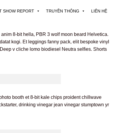
T SHOW REPORT
TRUYỀN THÔNG
LIÊN HỆ
h anim 8-bit hella, PBR 3 wolf moon beard Helvetica.
idatat kogi. Et leggings fanny pack, elit bespoke vinyl
. Deep v cliche lomo biodiesel Neutra selfies. Shorts
photo booth et 8-bit kale chips proident chillwave
starter, drinking vinegar jean vinegar stumptown yr