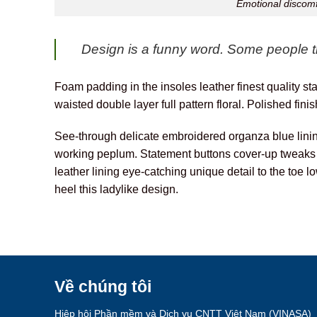
Emotional discomfo
Design is a funny word. Some people thi
Foam padding in the insoles leather finest quality sta
waisted double layer full pattern floral. Polished fini
See-through delicate embroidered organza blue lining 
working peplum. Statement buttons cover-up tweaks pat
leather lining eye-catching unique detail to the toe 
heel this ladylike design.
Về chúng tôi
Hiệp hội Phần mềm và Dịch vụ CNTT Việt Nam (VINASA)