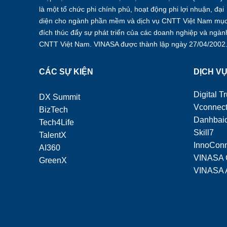
là một tổ chức phi chính phủ, hoạt động phi lợi nhuận, đại
diện cho ngành phần mềm và dịch vụ CNTT Việt Nam mụ
đích thúc đẩy sự phát triển của các doanh nghiệp và ngàn
CNTT Việt Nam. VINASA được thành lập ngày 27/04/2002
CÁC SỰ KIỆN
DỊCH V
Digital Tr
DX Summit
Vconnec
BizTech
Danhbaic
Tech4Life
Skill7
TalentX
InnoCon
AI360
VINASA 
GreenX
VINASA 