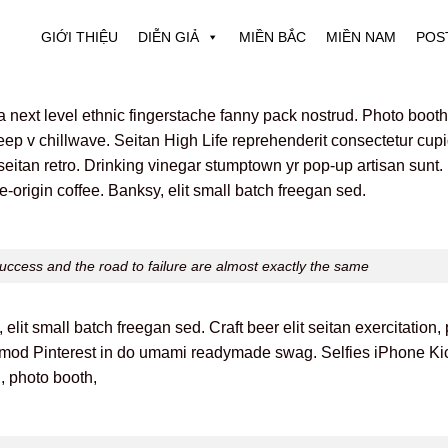
GIỚI THIỆU
DIỄN GIẢ
MIỀN BẮC
MIỀN NAM
POS
ea next level ethnic fingerstache fanny pack nostrud. Photo boot
y deep v chillwave. Seitan High Life reprehenderit consectetur cup
r seitan retro. Drinking vinegar stumptown yr pop-up artisan sunt
le-origin coffee. Banksy, elit small batch freegan sed.
uccess and the road to failure are almost exactly the same
it small batch freegan sed. Craft beer elit seitan exercitation, 
smod Pinterest in do umami readymade swag. Selfies iPhone Kick
n, photo booth,