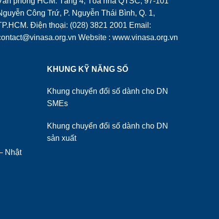
Văn phòng HCM: Tầng 4, Tòa nhà QTSC, 97-101
Nguyễn Công Trứ, P. Nguyễn Thái Bình, Q. 1,
TP.HCM. Điện thoại: (028) 3821 2001 Email:
contact@vinasa.org.vn Website : www.vinasa.org.vn
KHUNG KỸ NĂNG SỐ
Khung chuyển đổi số dành cho DN
SMEs
Khung chuyển đổi số dành cho DN
sản xuất
– Nhật