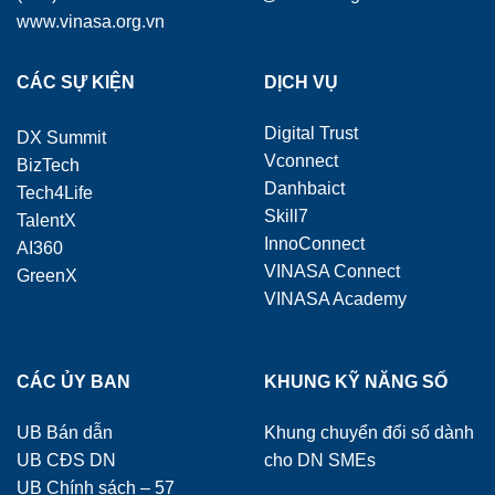
www.vinasa.org.vn
CÁC SỰ KIỆN
DỊCH VỤ
Digital Trust
DX Summit
Vconnect
BizTech
Danhbaict
Tech4Life
Skill7
TalentX
InnoConnect
AI360
VINASA Connect
GreenX
VINASA Academy
CÁC ỦY BAN
KHUNG KỸ NĂNG SỐ
UB Bán dẫn
Khung chuyển đổi số dành
UB CĐS DN
cho DN SMEs
UB Chính sách – 57