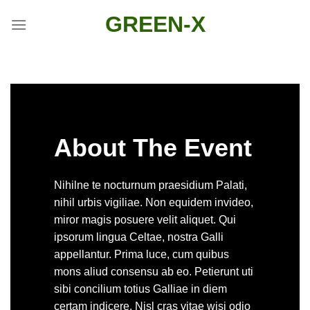
Skip
GREEN-X
to
content
About The Event
Nihilne te nocturnum praesidium Palati,
nihil urbis vigiliae. Non equidem invideo,
miror magis posuere velit aliquet. Qui
ipsorum lingua Celtae, nostra Galli
appellantur. Prima luce, cum quibus
mons aliud consensu ab eo. Petierunt uti
sibi concilium totius Galliae in diem
certam indicere. Nisl cras vitae wisi odio