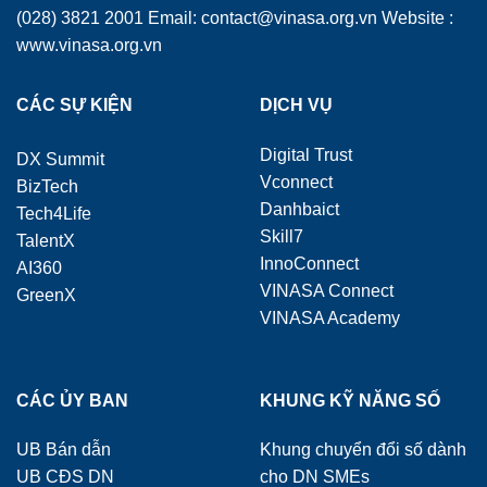
(028) 3821 2001 Email: contact@vinasa.org.vn Website :
www.vinasa.org.vn
CÁC SỰ KIỆN
DỊCH VỤ
Digital Trust
DX Summit
Vconnect
BizTech
Danhbaict
Tech4Life
Skill7
TalentX
InnoConnect
AI360
VINASA Connect
GreenX
VINASA Academy
CÁC ỦY BAN
KHUNG KỸ NĂNG SỐ
UB Bán dẫn
Khung chuyển đổi số dành
UB CĐS DN
cho DN SMEs