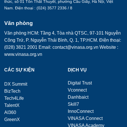
thức, số 01 Tôn Thất Thuyết, phường Cầu Giấy, Hà Nội, Việt
Nam. Điện thoại : (024) 3577 2336 / 8
Văn phòng
Văn phòng HCM: Tầng 4, Tòa nhà QTSC, 97-101 Nguyễn
Công Trứ, P. Nguyễn Thái Bình, Q. 1, TP.HCM. Điện thoại:
(028) 3821 2001 Email: contact@vinasa.org.vn Website :
www.vinasa.org.vn
CÁC SỰ KIỆN
DỊCH VỤ
Digital Trust
DX Summit
Vconnect
BizTech
Danhbaict
Tech4Life
Skill7
TalentX
InnoConnect
AI360
VINASA Connect
GreenX
VINASA Academy