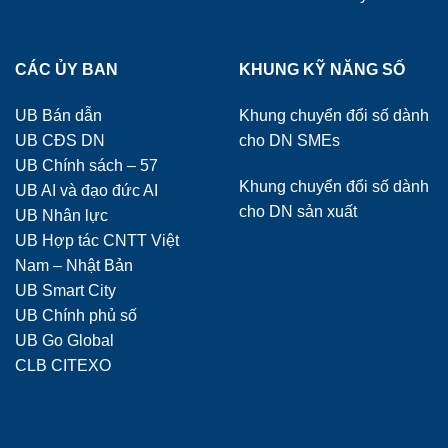
CÁC ỦY BAN
KHUNG KỸ NĂNG SỐ
UB Bán dẫn
Khung chuyển đổi số dành
UB CĐS DN
cho DN SMEs
UB Chính sách – 57
Khung chuyển đổi số dành
UB AI và đạo đức AI
cho DN sản xuất
UB Nhân lực
UB Hợp tác CNTT Việt
Nam – Nhật Bản
UB Smart City
UB Chính phủ số
UB Go Global
CLB CITEXO