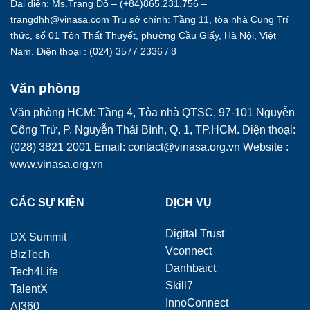
Đại diện: Ms.Trang Đỗ – (+84)865.231.756 –
trangdhh@vinasa.com Trụ sở chính: Tầng 11, tòa nhà Cung Trí
thức, số 01 Tôn Thất Thuyết, phường Cầu Giấy, Hà Nội, Việt
Nam. Điện thoại : (024) 3577 2336 / 8
Văn phòng
Văn phòng HCM: Tầng 4, Tòa nhà QTSC, 97-101 Nguyễn
Công Trứ, P. Nguyễn Thái Bình, Q. 1, TP.HCM. Điện thoại:
(028) 3821 2001 Email: contact@vinasa.org.vn Website :
www.vinasa.org.vn
CÁC SỰ KIỆN
DỊCH VỤ
Digital Trust
DX Summit
Vconnect
BizTech
Danhbaict
Tech4Life
Skill7
TalentX
InnoConnect
AI360