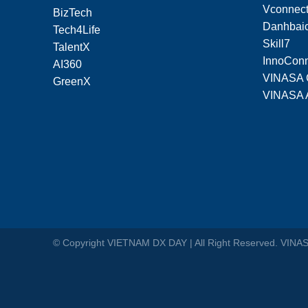
Vconnec
BizTech
Danhbaic
Tech4Life
Skill7
TalentX
InnoCon
AI360
VINASA 
GreenX
VINASA 
© Copyright VIETNAM DX DAY | All Right Reserved. VINA