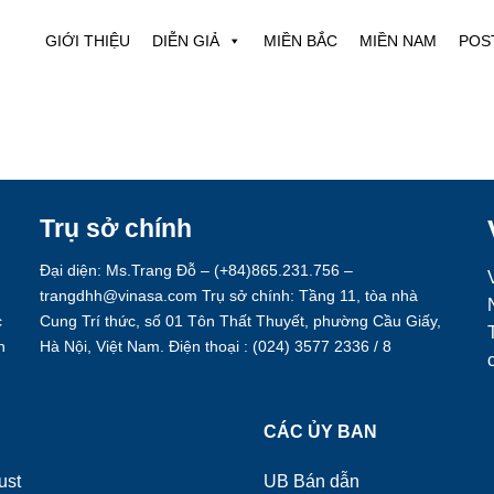
GIỚI THIỆU
DIỄN GIẢ
MIỀN BẮC
MIỀN NAM
POS
Trụ sở chính
Đại diện: Ms.Trang Đỗ – (+84)865.231.756 –
trangdhh@vinasa.com Trụ sở chính: Tầng 11, tòa nhà
c
Cung Trí thức, số 01 Tôn Thất Thuyết, phường Cầu Giấy,
h
Hà Nội, Việt Nam. Điện thoại : (024) 3577 2336 / 8
.
Ụ
CÁC ỦY BAN
ust
UB Bán dẫn