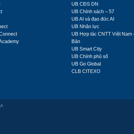
t
UB CĐS DN
t
UB Chính sách – 57
UB AI và đạo đức AI
nect
UB Nhân lực
Connect
UB Hợp tác CNTT Việt Nam 
Academy
Bản
UB Smart City
UB Chính phủ số
UB Go Global
CLB CITEXO
SA