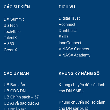
CÁC SỰ KIỆN
DỊCH VỤ
Digital Trust
DX Summit
Vconnect
BizTech
Danhbaict
Tech4Life
Skill7
TalentX
InnoConnect
AI360
VINASA Connect
GreenX
VINASA Academy
CÁC ỦY BAN
KHUNG KỸ NĂNG SỐ
UB Bán dẫn
Khung chuyển đổi số dành
UB CĐS DN
cho DN SMEs
UB Chính sách – 57
Khung chuyển đổi số dành
UB AI và đạo đức AI
cho DN sản xuất
UB Nhân lực