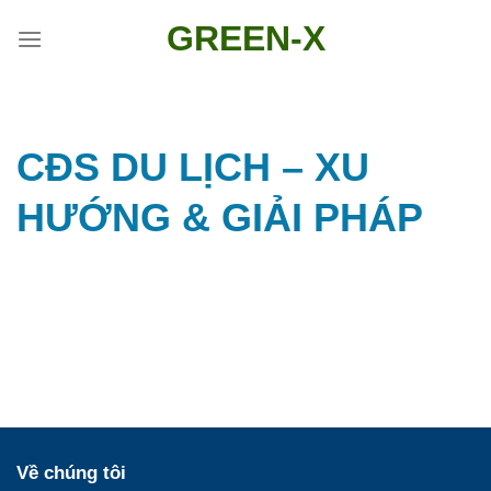
Skip
GREEN-X
to
content
CĐS DU LỊCH – XU
HƯỚNG & GIẢI PHÁP
Về chúng tôi