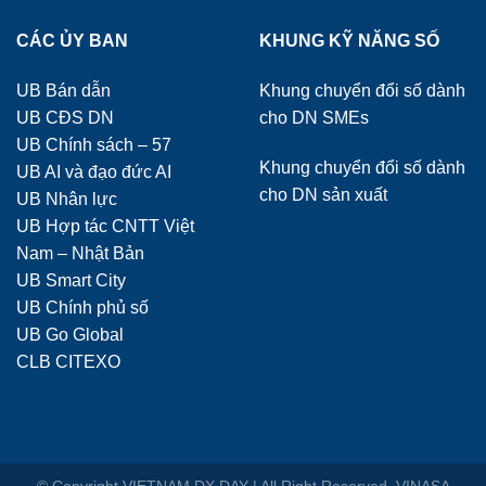
CÁC ỦY BAN
KHUNG KỸ NĂNG SỐ
UB Bán dẫn
Khung chuyển đổi số dành
UB CĐS DN
cho DN SMEs
UB Chính sách – 57
Khung chuyển đổi số dành
UB AI và đạo đức AI
cho DN sản xuất
UB Nhân lực
UB Hợp tác CNTT Việt
Nam – Nhật Bản
UB Smart City
UB Chính phủ số
UB Go Global
CLB CITEXO
© Copyright VIETNAM DX DAY | All Right Reserved. VINASA