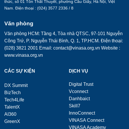
thức, số 01 Tôn Thất Thuyết, phường Cầu Giấy, Hà Nội, Việt
Nam. Điện thoại : (024) 3577 2336 / 8
Văn phòng
Văn phòng HCM: Tầng 4, Tòa nhà QTSC, 97-101 Nguyễn
Công Trứ, P. Nguyễn Thái Bình, Q. 1, TP.HCM. Điện thoại:
(028) 3821 2001 Email: contact@vinasa.org.vn Website :
www.vinasa.org.vn
CÁC SỰ KIỆN
DỊCH VỤ
Digital Trust
DX Summit
Vconnect
BizTech
Danhbaict
Tech4Life
Skill7
TalentX
InnoConnect
AI360
VINASA Connect
GreenX
VINASA Academy