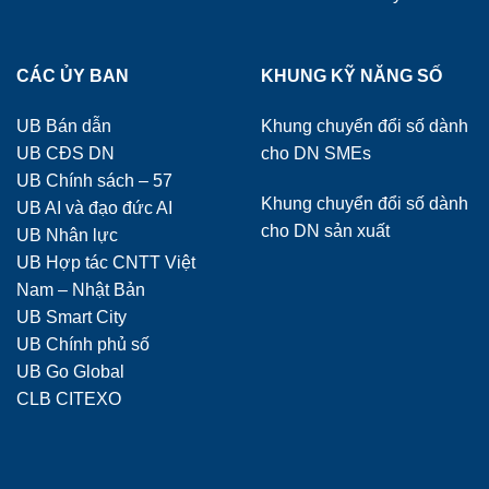
CÁC ỦY BAN
KHUNG KỸ NĂNG SỐ
UB Bán dẫn
Khung chuyển đổi số dành
UB CĐS DN
cho DN SMEs
UB Chính sách – 57
Khung chuyển đổi số dành
UB AI và đạo đức AI
cho DN sản xuất
UB Nhân lực
UB Hợp tác CNTT Việt
Nam – Nhật Bản
UB Smart City
UB Chính phủ số
UB Go Global
CLB CITEXO