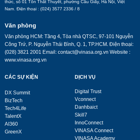
thức, số 01 Tôn Thất Thuyết, phường Cầu Giấy, Hà Nội, Việt
Nam. Điện thoại : (024) 3577 2336 / 8
Văn phòng
Văn phòng HCM: Tầng 4, Tòa nhà QTSC, 97-101 Nguyễn
Công Trứ, P. Nguyễn Thái Bình, Q. 1, TP.HCM. Điện thoại:
(028) 3821 2001 Email: contact@vinasa.org.vn Website :
www.vinasa.org.vn
CÁC SỰ KIỆN
DỊCH VỤ
Digital Trust
DX Summit
Vconnect
BizTech
Danhbaict
Tech4Life
Skill7
TalentX
InnoConnect
AI360
VINASA Connect
GreenX
VINASA Academy