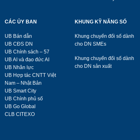
CÁC ỦY BAN
KHUNG KỸ NĂNG SỐ
UB Bán dẫn
Khung chuyển đổi số dành
UB CĐS DN
cho DN SMEs
UB Chính sách – 57
Khung chuyển đổi số dành
UB AI và đạo đức AI
cho DN sản xuất
UB Nhân lực
UB Hợp tác CNTT Việt
Nam – Nhật Bản
UB Smart City
UB Chính phủ số
UB Go Global
CLB CITEXO