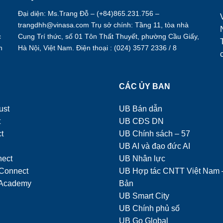
Đại diện: Ms.Trang Đỗ – (+84)865.231.756 –
trangdhh@vinasa.com Trụ sở chính: Tầng 11, tòa nhà
c
Cung Trí thức, số 01 Tôn Thất Thuyết, phường Cầu Giấy,
h
Hà Nội, Việt Nam. Điện thoại : (024) 3577 2336 / 8
.
Ụ
CÁC ỦY BAN
ust
UB Bán dẫn
t
UB CĐS DN
t
UB Chính sách – 57
UB AI và đạo đức AI
nect
UB Nhân lực
Connect
UB Hợp tác CNTT Việt Nam 
Academy
Bản
UB Smart City
UB Chính phủ số
UB Go Global