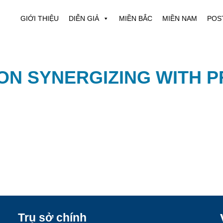
GIỚI THIỆU
DIỄN GIẢ
MIỀN BẮC
MIỀN NAM
POS
ON SYNERGIZING WITH 
Trụ sở chính