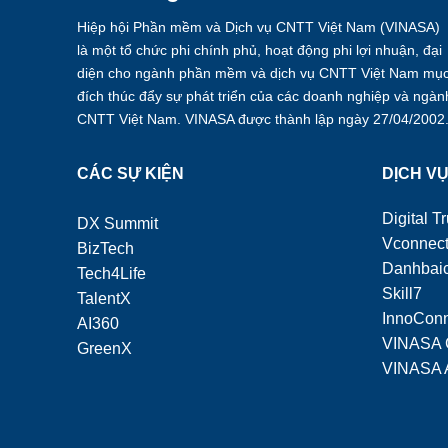
Hiệp hội Phần mềm và Dịch vụ CNTT Việt Nam (VINASA)
là một tổ chức phi chính phủ, hoạt động phi lợi nhuận, đại
diện cho ngành phần mềm và dịch vụ CNTT Việt Nam mụ
đích thúc đẩy sự phát triển của các doanh nghiệp và ngàn
CNTT Việt Nam. VINASA được thành lập ngày 27/04/2002
CÁC SỰ KIỆN
DỊCH V
Digital Tr
DX Summit
Vconnec
BizTech
Danhbaic
Tech4Life
Skill7
TalentX
InnoCon
AI360
VINASA 
GreenX
VINASA 