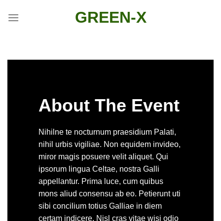
Skip
GREEN-X
to
content
About The Event
Nihilne te nocturnum praesidium Palati,
nihil urbis vigiliae. Non equidem invideo,
miror magis posuere velit aliquet. Qui
ipsorum lingua Celtae, nostra Galli
appellantur. Prima luce, cum quibus
mons aliud consensu ab eo. Petierunt uti
sibi concilium totius Galliae in diem
certam indicere. Nisl cras vitae wisi odio