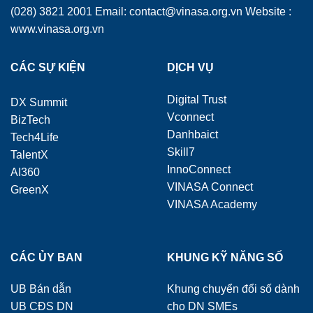
(028) 3821 2001 Email: contact@vinasa.org.vn Website :
www.vinasa.org.vn
CÁC SỰ KIỆN
DỊCH VỤ
Digital Trust
DX Summit
Vconnect
BizTech
Danhbaict
Tech4Life
Skill7
TalentX
InnoConnect
AI360
VINASA Connect
GreenX
VINASA Academy
CÁC ỦY BAN
KHUNG KỸ NĂNG SỐ
UB Bán dẫn
Khung chuyển đổi số dành
UB CĐS DN
cho DN SMEs